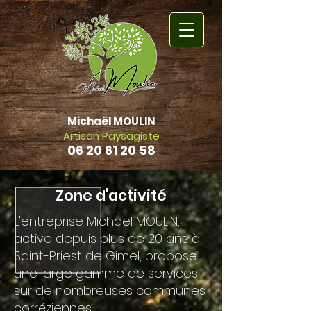
Michaël MOULIN
Artisan Paysagiste
06 20 61 20 58
Retour Accueil
Zone d'activité
L'entreprise Michaël MOULIN,
active depuis plus de 20 ans à
Saint-Priest de Gimel, propose
une large gamme de services
sur de nombreuses communes
corréziennes.