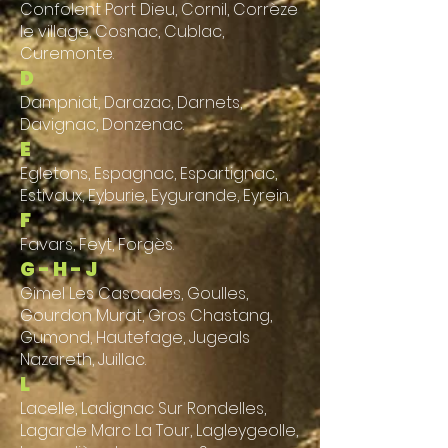
Confolent Port Dieu, Cornil, Corrèze
le village, Cosnac, Cublac,
Curemonte.
D
Dampniat, Darazac, Darnets,
Davignac, Donzenac.
E
Egletons, Espagnac, Espartignac,
Estivaux, Eyburie, Eygurande, Eyrein.
F
Favars, Feyt, Forgès.
G - H - J
Gimel Les Cascades, Goulles,
Gourdon Murat, Gros Chastang,
Gumond, Hautefage, Jugeals
Nazareth, Juillac.
L
Lacelle, Ladignac Sur Rondelles,
Lagarde Marc La Tour, Lagleygeolle,