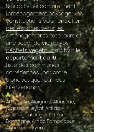
Nos activités comprennent
l'aménagement paysager
,
les
constructions bois
,
l'entretien
des espaces verts
,
les
aménagements extérieurs
et
une
seconde vie de vos
déchets végétaux
sur tout le
département du 19
.
Liste des communes
corréziennes (par ordre
alphabétique) où nous
intervenons :
A
Affieux, Aix, Albignac, Albussac,
Allassac, Alleyrat, Altillac,
Ambrugeat, Argentat Sur
Dordogne, Arnac Pompadour,
Aubazines, Ayen.