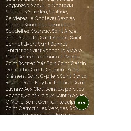
Segonzac, Ségur Le Château,
Seilhac, Sérandon, Sérilhac,
Servières Le Château, Sexcles,
Sornac, Soudaine Lavinadière,
Soudeilles, Soursac, Saint Angel,
Saint Augustin, Saint Aulaire, Saint
Bonnet Elvert, Saint Bonnet
l'Enfantier, Saint Bonnet La Rivière,
Saint Bonnet Les Tours de Merle,
Saint Bonnet Prés Bort, Saint Cernin
De Larche, Saint Chamant, Saint
Clément, Saint Cyprien, Saint Cyr La
Roche, Saint Eloy Les Tuileries, Saint
Etienne Aux Clos, Saint Exupéry Les
Roches, Saint Fréjoux, Saint Geniez
O Merle, Saint Germain Lavolps,
Saint Germain Les Vergnes, Saint
Hilaire Foissac, Saint Hilaire Les
Courbes, Saint Hilaire Peyroux, Saint
Hilaire Taurieux, Saint Jal, Saint Julien