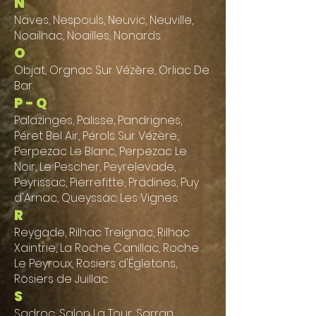
N
Naves, Nespouls, Neuvic, Neuville,
Noailhac, Noailles, Nonards.
O
Objat, Orgnac Sur Vézère, Orliac De
Bar.
P - Q
Palazinges, Palisse, Pandrignes,
Péret Bel Air, Pérols Sur Vézère,
Perpezac Le Blanc, Perpezac Le
Noir, Le Pescher, Peyrelevade,
Peyrissac, Pierrefitte, Pradines, Puy
d'Arnac, Queyssac Les Vignes.
R
Reygade, Rilhac Treignac, Rilhac
Xaintrie, La Roche Canillac, Roche
Le Peyroux, Rosiers d'Égletons,
Rosiers de Juillac.
S
Sadroc, Salon La Tour, Sarran,