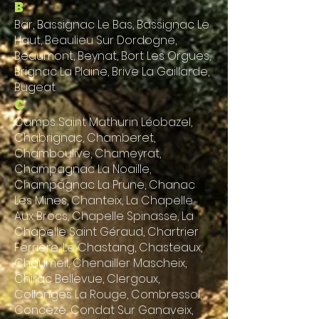
B
Bar, Bassignac Le Bas, Bassignac Le
Haut, Beaulieu Sur Dordogne,
Beaumont, Beynat, Bort Les Orgues,
Brignac La Plaine, Brive La Gaillarde,
Bugeat.
C
Camps Saint Mathurin Léobazel,
Chabrignac, Chamberet,
Chamboulive, Chameyrat,
Champagnac La Noaille,
Champagnac La Prune, Chanac
Les Mines, Chanteix, La Chapelle
Aux Brocs, Chapelle Spinasse, La
Chapelle Saint Géraud, Chartrier
Ferrière, Le Chastang, Chasteaux,
Chaumeil, Chenailler Mascheix,
Chirac Bellevue, Clergoux,
Collonges La Rouge, Combressol,
Concèze, Condat Sur Ganaveix,