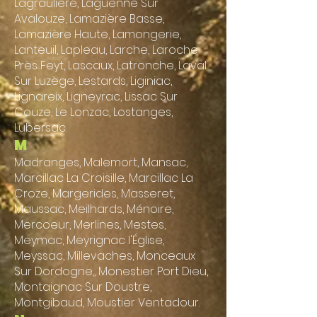
Lagraulière, Laguenne Sur
Avalouze, Lamazière Basse,
Lamazière Haute, Lamongerie,
Lanteuil, Lapleau, Larche, Laroche
Près Feyt, Lascaux, Latronche, Laval
Sur Luzège, Lestards, Liginiac,
Lignareix, Ligneyrac, Lis
sac Sur
Couze, Le Lonzac, Los
tanges,
Lubersac.
M
Madranges, Malemort, Mansac,
Marcillac La Croisille, Marcillac La
Croze, Margerides, Masseret,
Maussac, Meilhards, Ménoire,
Mercoeur, Merlines, Mestes,
Meymac, Meyrignac l'Église,
Meyssac, Millevaches, Monceaux
Sur Dordogne,, Monestier Port Dieu,
Montaignac Sur Doustre,
Montgibaud, Moustier Ventadour.