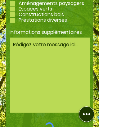
b
Aménagements paysagers
l
Espaces verts
i
Constructions bois
g
a
Prestations diverses
t
o
Informations supplémentaires
i
r
e