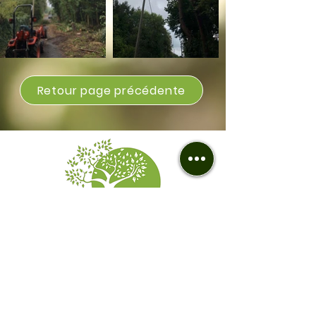
Retour page précédente
Z.A. 11 Rue des Chênes
19800 SAINT-PRIEST-DE-GIMEL
Téléphone :
06 20 61 20 58
Politique de cookies