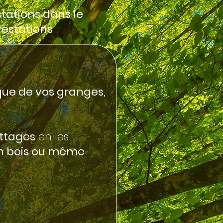
tations dans le
estations
que de vos granges,
attages
en les
 en bois ou même