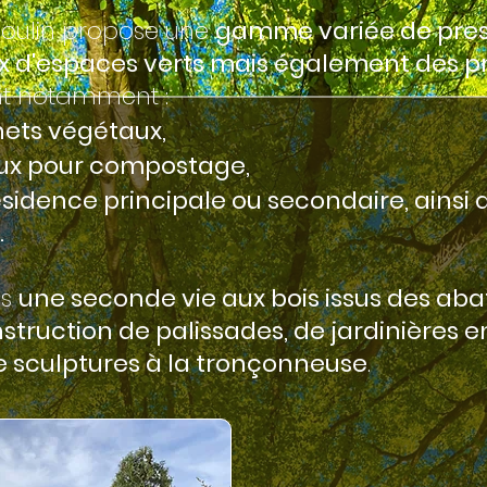
 Moulin propose une
gamme variée de pres
 d'espaces verts mais également des pr
 notamment :
ets végétaux,
ux pour compostage,
sidence principale ou secondaire, ainsi 
.
ns
une seconde vie aux bois issus des ab
struction de palissades, de jardinières
de sculptures à la tronçonneuse
.