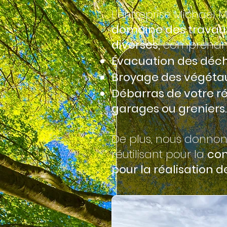
L'entreprise Michaël
domaine des travaux
diverses,
comprenant
Évacuation des déch
Broyage des végéta
Débarras de votre ré
garages ou greniers.
De plus, nous donno
réutilisant pour la
con
pour la réalisation 