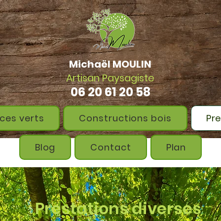
Michaël MOULIN
Artisan Paysagiste
06 20 61 20 58
ces verts
Constructions bois
Pre
Blog
Contact
Plan
Prestations diverses